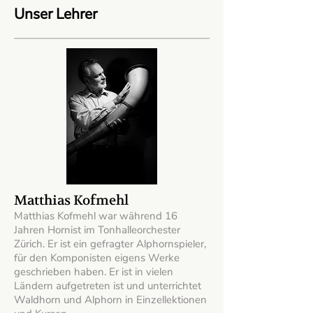
Unser Lehrer
Matthias Kofmehl
Matthias Kofmehl war während 16
Jahren Hornist im Tonhalleorchester
Zürich. Er ist ein gefragter Alphornspieler,
für den Komponisten eigens Werke
geschrieben haben. Er ist in vielen
Ländern aufgetreten ist und unterrichtet
Waldhorn und Alphorn in Einzellektionen