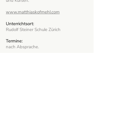
und Kursen.
www.matthiaskofmehl.com
Unterrichtsort:
Rudolf Steiner Schule Zürich
Termine:
nach Absprache.
Kontakt:
info@matthiaskofmehl.com
Probelektion vereinbaren
Tarife
Stipendien
Instrumentenverleih