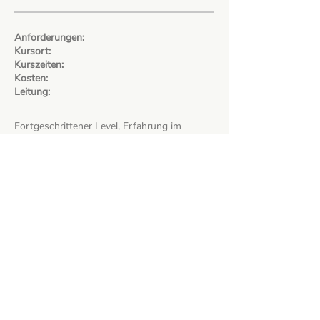
Anforderungen:
Kursort:
Kurszeiten:
Kosten:
Leitung:
Fortgeschrittener Level, Erfahrung im
Ensemble-und Orchesterspiel
Rudolf Steiner Schule Zürich
projektmässig
150.- bis 300.- je nach Aufwand
​Letizia Zoppis
zoppis@freiemusikschule.ch
Tarife
Stipendien
Instrumentenverleih