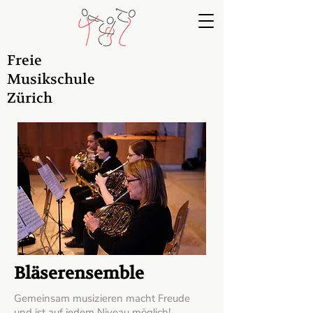
Freie
Musikschule
Zürich
Bläserensemble
Gemeinsam musizieren macht Freude
und ist auf jedem Niveau möglich!